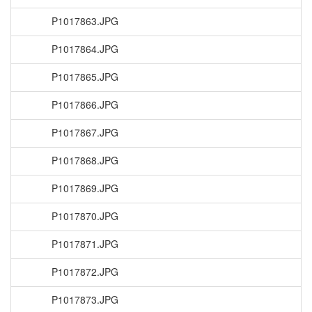
P1017863.JPG
P1017864.JPG
P1017865.JPG
P1017866.JPG
P1017867.JPG
P1017868.JPG
P1017869.JPG
P1017870.JPG
P1017871.JPG
P1017872.JPG
P1017873.JPG