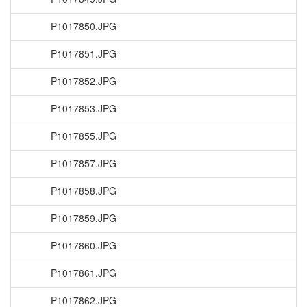
P1017850.JPG
P1017851.JPG
P1017852.JPG
P1017853.JPG
P1017855.JPG
P1017857.JPG
P1017858.JPG
P1017859.JPG
P1017860.JPG
P1017861.JPG
P1017862.JPG