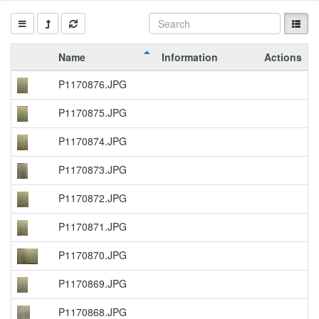
Name
Information
Actions
P1170876.JPG
P1170875.JPG
P1170874.JPG
P1170873.JPG
P1170872.JPG
P1170871.JPG
P1170870.JPG
P1170869.JPG
P1170868.JPG