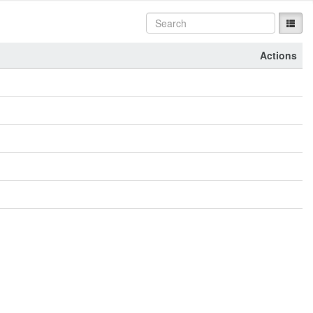
Actions