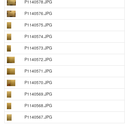
P1140578.JPG
P1140576.JPG
P1140575.JPG
P1140574.JPG
P1140573.JPG
P1140572.JPG
P1140571.JPG
P1140570.JPG
P1140569.JPG
P1140568.JPG
P1140567.JPG