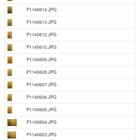
P1140614.JPG
P1140613.JPG
P1140612.JPG
P1140610.JPG
P1140609.JPG
P1140608.JPG
P1140607.JPG
P1140606.JPG
P1140605.JPG
P1140604.JPG
P1140603.JPG