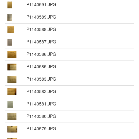
P1140591.JPG
P1140589.JPG
P1140588.JPG
P1140587.JPG
P1140586.JPG
P1140585.JPG
P1140583.JPG
P1140582.JPG
P1140581.JPG
P1140580.JPG
P1140579.JPG