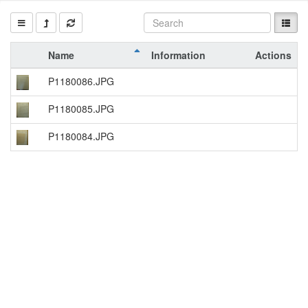
Name
Information
Actions
P1180086.JPG
P1180085.JPG
P1180084.JPG