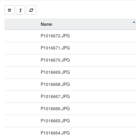
Name
P1016672.JPG
P1016671.JPG
P1016670.JPG
P1016669.JPG
P1016668.JPG
P1016667.JPG
P1016666.JPG
P1016665.JPG
P1016664.JPG