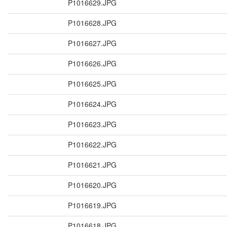
P1016629.JPG
P1016628.JPG
P1016627.JPG
P1016626.JPG
P1016625.JPG
P1016624.JPG
P1016623.JPG
P1016622.JPG
P1016621.JPG
P1016620.JPG
P1016619.JPG
P1016618.JPG