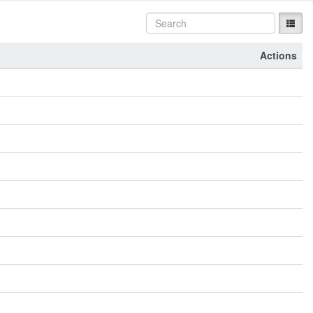
Actions