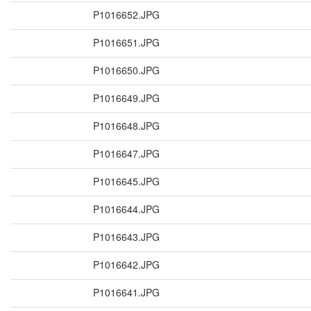
P1016652.JPG
P1016651.JPG
P1016650.JPG
P1016649.JPG
P1016648.JPG
P1016647.JPG
P1016645.JPG
P1016644.JPG
P1016643.JPG
P1016642.JPG
P1016641.JPG