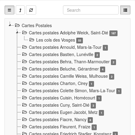
Cartes Postales
Cartes postales Adolphe Weick, Saint-Dié
187
Les cols des Vosges
53
Cartes postales Arnould, Mars-la-Tour
1
Cartes postales Bastien, Lunéville
2
Cartes postales Behra, Thann-Marmoutier
2
Cartes postales Beluche, Gérardmer
4
Cartes postales Camille Weiss, Mulhouse
2
Cartes postales Charton, Cirey
1
Cartes postales Colette Simon, Mars-La-Tour
1
Cartes postales Cuisin, Homécourt
1
Cartes postales Cuny, Saint-Dié
3
Cartes postales Eugen Jacobi, Metz
1
Cartes postales Fiacre, Nancy
8
Cartes postales Fleurent, Fraize
1
Cartes postales Friedrich Stadler, Konstanz
1