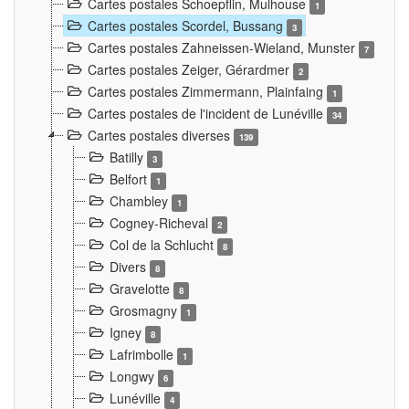
Cartes postales Schoepflin, Mulhouse
1
Cartes postales Scordel, Bussang
3
Cartes postales Zahneissen-Wieland, Munster
7
Cartes postales Zeiger, Gérardmer
2
Cartes postales Zimmermann, Plainfaing
1
Cartes postales de l'incident de Lunéville
34
Cartes postales diverses
139
Batilly
3
Belfort
1
Chambley
1
Cogney-Richeval
2
Col de la Schlucht
8
Divers
8
Gravelotte
8
Grosmagny
1
Igney
8
Lafrimbolle
1
Longwy
6
Lunéville
4