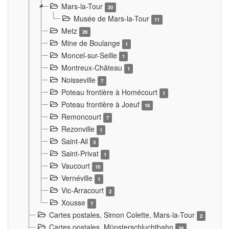
Mars-la-Tour
20
Musée de Mars-la-Tour
11
Metz
26
Mine de Boulange
1
Moncel-sur-Seille
1
Montreux-Château
1
Noisseville
7
Poteau frontière à Homécourt
1
Poteau frontière à Joeuf
16
Remoncourt
7
Rezonville
1
Saint-Ail
3
Saint-Privat
1
Vaucourt
10
Vernéville
1
Vic-Arracourt
2
Xousse
7
Cartes postales, Simon Colette, Mars-la-Tour
2
Cartes postales. Münsterschluchtbahn
34