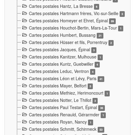
Cartes postales Hantz, La Bresse
6
Cartes postales Hartmann frères, Vic-sur-Seille
3
Cartes postales Homeyer et Ehret, Épinal
89
Cartes postales Houchot-Bertin, Mars-La-Tour
1
Cartes postales Humbert, Bussang
21
Cartes postales Hüsser et fils, Porrentruy
2
Cartes postales Jacques, Épinal
3
Cartes postales Kanitzer, Mulhouse
1
Cartes postales Kuntz, Guebwiller
4
Cartes postales Leduc, Ventron
4
Cartes postales Léon et Lévy, Paris
41
Cartes postales Mayer, Belfort
5
Cartes postales Methiez, Herimoncourt
1
Cartes postales Notter, Le Thillot
3
Cartes postales Paul Testart, Épinal
36
Cartes postales Renauld, Gérarmder
1
Cartes postales Royan, Nancy
1
Cartes postales Schmitt, Schirmeck
53