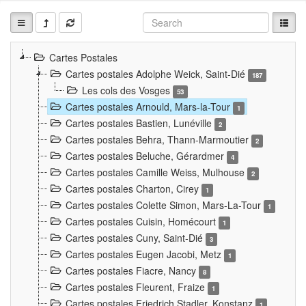
Cartes Postales
Cartes postales Adolphe Weick, Saint-Dié
187
Les cols des Vosges
53
Cartes postales Arnould, Mars-la-Tour
1
Cartes postales Bastien, Lunéville
2
Cartes postales Behra, Thann-Marmoutier
2
Cartes postales Beluche, Gérardmer
4
Cartes postales Camille Weiss, Mulhouse
2
Cartes postales Charton, Cirey
1
Cartes postales Colette Simon, Mars-La-Tour
1
Cartes postales Cuisin, Homécourt
1
Cartes postales Cuny, Saint-Dié
3
Cartes postales Eugen Jacobi, Metz
1
Cartes postales Fiacre, Nancy
8
Cartes postales Fleurent, Fraize
1
Cartes postales Friedrich Stadler, Konstanz
1