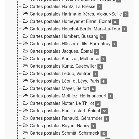
Cartes postales Hantz, La Bresse
6
Cartes postales Hartmann frères, Vic-sur-Seille
3
Cartes postales Homeyer et Ehret, Épinal
89
Cartes postales Houchot-Bertin, Mars-La-Tour
1
Cartes postales Humbert, Bussang
21
Cartes postales Hüsser et fils, Porrentruy
2
Cartes postales Jacques, Épinal
3
Cartes postales Kanitzer, Mulhouse
1
Cartes postales Kuntz, Guebwiller
4
Cartes postales Leduc, Ventron
4
Cartes postales Léon et Lévy, Paris
41
Cartes postales Mayer, Belfort
5
Cartes postales Methiez, Herimoncourt
1
Cartes postales Notter, Le Thillot
3
Cartes postales Paul Testart, Épinal
36
Cartes postales Renauld, Gérarmder
1
Cartes postales Royan, Nancy
1
Cartes postales Schmitt, Schirmeck
53