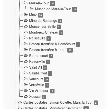
Mars-la-Tour
20
Musée de Mars-la-Tour
11
Metz
26
Mine de Boulange
1
Moncel-sur-Seille
1
Montreux-Château
1
Noisseville
7
Poteau frontière à Homécourt
1
Poteau frontière à Joeuf
16
Remoncourt
7
Rezonville
1
Saint-Ail
3
Saint-Privat
1
Vaucourt
10
Vernéville
1
Vic-Arracourt
2
Xousse
7
Cartes postales, Simon Colette, Mars-la-Tour
2
Cartes postales. Münsterschluchtbahn
34