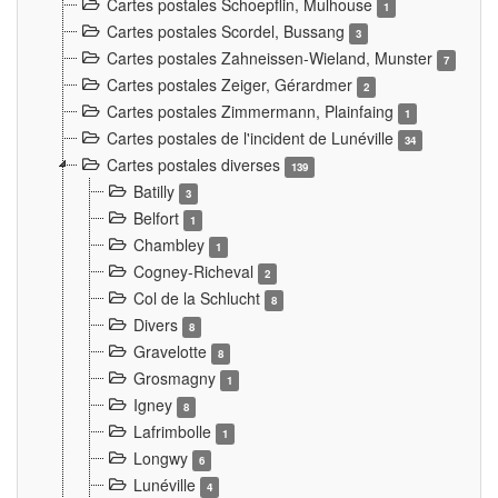
Cartes postales Schoepflin, Mulhouse
1
Cartes postales Scordel, Bussang
3
Cartes postales Zahneissen-Wieland, Munster
7
Cartes postales Zeiger, Gérardmer
2
Cartes postales Zimmermann, Plainfaing
1
Cartes postales de l'incident de Lunéville
34
Cartes postales diverses
139
Batilly
3
Belfort
1
Chambley
1
Cogney-Richeval
2
Col de la Schlucht
8
Divers
8
Gravelotte
8
Grosmagny
1
Igney
8
Lafrimbolle
1
Longwy
6
Lunéville
4