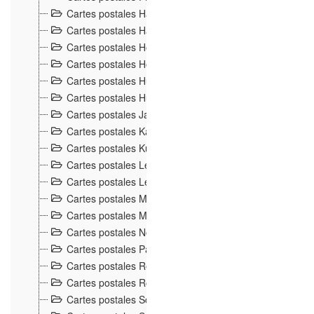
Cartes postales Hantz, La Bresse
6
Cartes postales Hartmann frères, Vic-sur-Seille
3
Cartes postales Homeyer et Ehret, Épinal
89
Cartes postales Houchot-Bertin, Mars-La-Tour
1
Cartes postales Humbert, Bussang
21
Cartes postales Hüsser et fils, Porrentruy
2
Cartes postales Jacques, Épinal
3
Cartes postales Kanitzer, Mulhouse
1
Cartes postales Kuntz, Guebwiller
4
Cartes postales Leduc, Ventron
4
Cartes postales Léon et Lévy, Paris
41
Cartes postales Mayer, Belfort
5
Cartes postales Methiez, Herimoncourt
1
Cartes postales Notter, Le Thillot
3
Cartes postales Paul Testart, Épinal
36
Cartes postales Renauld, Gérarmder
1
Cartes postales Royan, Nancy
1
Cartes postales Schmitt, Schirmeck
53