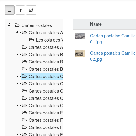
Name
Cartes Postales
Cartes postales Adolphe Weick, Saint-Dié
187
Cartes postales Camill
Les cols des Vosges
53
01.jpg
Cartes postales Arnould, Mars-la-Tour
1
Cartes postales Camill
Cartes postales Bastien, Lunéville
2
02.jpg
Cartes postales Behra, Thann-Marmoutier
2
Cartes postales Beluche, Gérardmer
4
Cartes postales Camille Weiss, Mulhouse
2
Cartes postales Charton, Cirey
1
Cartes postales Colette Simon, Mars-La-Tour
1
Cartes postales Cuisin, Homécourt
1
Cartes postales Cuny, Saint-Dié
3
Cartes postales Eugen Jacobi, Metz
1
Cartes postales Fiacre, Nancy
8
Cartes postales Fleurent, Fraize
1
Cartes postales Friedrich Stadler, Konstanz
1