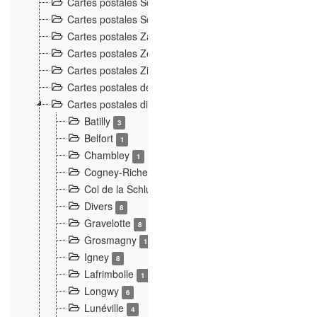
Cartes postales Schoepflin, Mulhouse
1
Cartes postales Scordel, Bussang
3
Cartes postales Zahneissen-Wieland, Munster
7
Cartes postales Zeiger, Gérardmer
2
Cartes postales Zimmermann, Plainfaing
1
Cartes postales de l'incident de Lunéville
34
Cartes postales diverses
139
Batilly
3
Belfort
1
Chambley
1
Cogney-Richeval
2
Col de la Schlucht
8
Divers
8
Gravelotte
8
Grosmagny
1
Igney
8
Lafrimbolle
1
Longwy
6
Lunéville
4