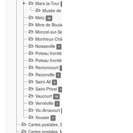
Mars-la-Tour
20
Musée de Mars-la-Tour
11
Metz
26
Mine de Boulange
1
Moncel-sur-Seille
1
Montreux-Château
1
Noisseville
7
Poteau frontière à Homécourt
1
Poteau frontière à Joeuf
16
Remoncourt
7
Rezonville
1
Saint-Ail
3
Saint-Privat
1
Vaucourt
10
Vernéville
1
Vic-Arracourt
2
Xousse
7
Cartes postales, Simon Colette, Mars-la-Tour
2
Cartes postales. Münsterschluchtbahn
34