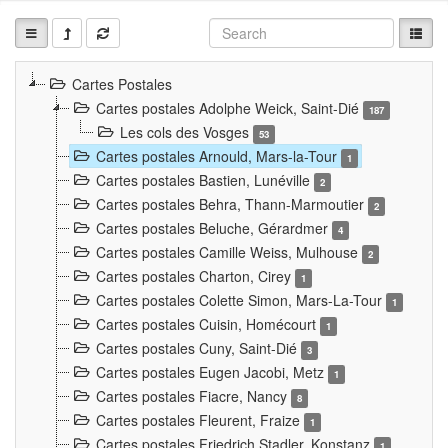
Cartes Postales
Cartes postales Adolphe Weick, Saint-Dié
187
Les cols des Vosges
53
Cartes postales Arnould, Mars-la-Tour
1
Cartes postales Bastien, Lunéville
2
Cartes postales Behra, Thann-Marmoutier
2
Cartes postales Beluche, Gérardmer
4
Cartes postales Camille Weiss, Mulhouse
2
Cartes postales Charton, Cirey
1
Cartes postales Colette Simon, Mars-La-Tour
1
Cartes postales Cuisin, Homécourt
1
Cartes postales Cuny, Saint-Dié
3
Cartes postales Eugen Jacobi, Metz
1
Cartes postales Fiacre, Nancy
8
Cartes postales Fleurent, Fraize
1
Cartes postales Friedrich Stadler, Konstanz
1