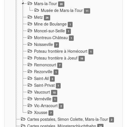
Mars-la-Tour
20
Musée de Mars-la-Tour
11
Metz
26
Mine de Boulange
1
Moncel-sur-Seille
1
Montreux-Château
1
Noisseville
7
Poteau frontière à Homécourt
1
Poteau frontière à Joeuf
16
Remoncourt
7
Rezonville
1
Saint-Ail
3
Saint-Privat
1
Vaucourt
10
Vernéville
1
Vic-Arracourt
2
Xousse
7
Cartes postales, Simon Colette, Mars-la-Tour
2
Cartes postales. Münsterschluchtbahn
34