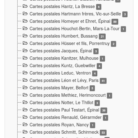
Cartes postales Hantz, La Bresse
6
Cartes postales Hartmann frères, Vic-sur-Seille
3
Cartes postales Homeyer et Ehret, Épinal
89
Cartes postales Houchot-Bertin, Mars-La-Tour
1
Cartes postales Humbert, Bussang
21
Cartes postales Hüsser et fils, Porrentruy
2
Cartes postales Jacques, Épinal
3
Cartes postales Kanitzer, Mulhouse
1
Cartes postales Kuntz, Guebwiller
4
Cartes postales Leduc, Ventron
4
Cartes postales Léon et Lévy, Paris
41
Cartes postales Mayer, Belfort
5
Cartes postales Methiez, Herimoncourt
1
Cartes postales Notter, Le Thillot
3
Cartes postales Paul Testart, Épinal
36
Cartes postales Renauld, Gérarmder
1
Cartes postales Royan, Nancy
1
Cartes postales Schmitt, Schirmeck
53