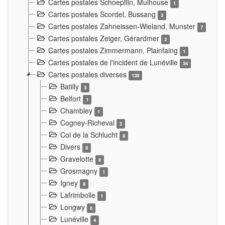
Cartes postales Schoepflin, Mulhouse
1
Cartes postales Scordel, Bussang
3
Cartes postales Zahneissen-Wieland, Munster
7
Cartes postales Zeiger, Gérardmer
2
Cartes postales Zimmermann, Plainfaing
1
Cartes postales de l'incident de Lunéville
34
Cartes postales diverses
139
Batilly
3
Belfort
1
Chambley
1
Cogney-Richeval
2
Col de la Schlucht
8
Divers
8
Gravelotte
8
Grosmagny
1
Igney
8
Lafrimbolle
1
Longwy
6
Lunéville
4